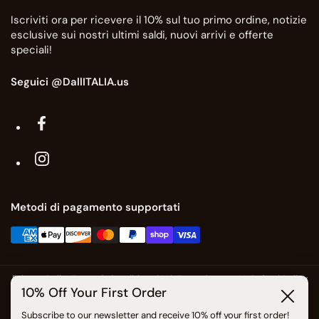
Iscriviti ora per ricevere il 10% sul tuo primo ordine, notizie
esclusive sui nostri ultimi saldi, nuovi arrivi e offerte
speciali!
Seguici @DallITALIA.us
Facebook
Instagram
Metodi di pagamento supportati
Privacy Policy
Terms & Conditions
SMS Terms
Contact Us
Refund Policy
10% Off Your First Order
Shipping Policy
Chiudi
Subscribe to our newsletter and receive 10% off your first order!