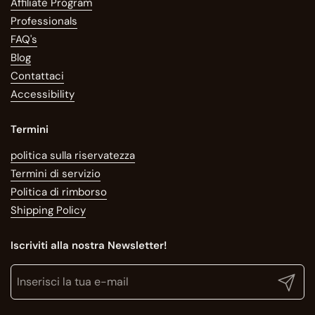
Affiliate Program
Professionals
FAQ's
Blog
Contattaci
Accessibility
Termini
politica sulla riservatezza
Termini di servizio
Politica di rimborso
Shipping Policy
Iscriviti alla nostra Newsletter!
Translation missing: it.general.newsletter.title
Inserisci la tua e-mail
Invia